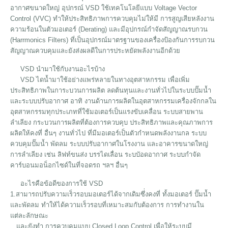
อากาศขนาดใหญ่ อุปกรณ์ VSD ใช้เทคโนโลยีแบบ Voltage Vector
Control (VVC) ทำให้ประสิทธิภาพการควบคุมไม่ให้มี การสูญเสียหลังงาน
ความร้อนในตัวมอเตอร์ (Derating) และมีอุปกรณ์กำจัดสัญญาณรบกวน
(Harrmonics Filters) ที่เป็นอุปกรณ์มาตรฐานของเครื่องป้องกันการรบกวน
สัญญาณควบคุมและยังส่งผลดีในการประหยัดพลังงานอีกด้วย
VSD นำมาใช้กับงานอะไรบ้าง
VSD ไดน้ำมาใช้อย่างแพร่หลายในทางอุตสาหกรรม เพื่อเพิ่ม
ประสิทธิภาพในการะบวนการผลิต ลดต้นทุนและงานทั่วไปในระบบปั๊มน้ำ
และระบบปรับอากาศ อาทิ งานด้านการผลิตในอุตสาหกรรมเครื่องจักกลใน
อุตสาหกรรมทุกประเภทที่ใช้มอเตอร์เป็นแรงขับเคลื่อน ระบบสายพาน
ลำเลียง กระบวนการผลิตที่ต้องการควบคุบ ประสิทธิภาพและคุณภาพการ
ผลิตให้คงที่ อื่นๆ งานทั่วไป ที่มีมอเตอร์เป็นตัวกำหนดพลังงานกล ระบบ
ควบคุมปั๊มน้ำ พัดลม ระบบปรับอากาศในโรงงาน และอาคารขนาดใหญ่
การลำเลียง เช่น ลิฟท์ขนส่ง บรรไดเลื่อน ระบบัอดอากาศ ระบบกำจัด
คาร์บอนมอน็อกไซด์ในที่จอดรถ ฯลฯ อื่นๆ
อะไรคือข้อดีของการใช้ VSD
1.สามารถปรับความเร็วรอบมอเตอร์ได้จากเดิมซึ่่งคงที่ ทั้งมอเตอร์ ปั๊มน้ำ
และพัดลม ทำให้ได้ความเร็วรอบที่เหมาะสมกับต้องการ การทำงานใน
แต่ละลักษณะ
และยังทำ การควบคุมแบบ Closed Loop Control เพื่อให้ระบบมี