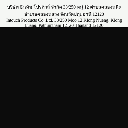
บริษัท อินทัช โปรดักส์ จำกัด 33/250 หมู่ 12 ตำบลคลองหนึ่ง
อำเภอคลองหลวง จังหวัดปทุมธานี 12120
Intouch Products Co.,Ltd. 33/250 Moo 12 Klong Nueng, Klong
Luang, Pathumthani 12120 Thailand 12120
สำนักงานใหญ่ เลขที่ประจำตัวผู้เสียภาษี : 013 555 600 6406 Tel.
02-592-6922
E-Mail :
sale_intouch@yahoo.co.th
, ID Line :
@nya1010t
โทรด่วน
061-954-5444
ติดต่อ
0619545444
คลิกเพื่อโทร
Visitors:
610,849