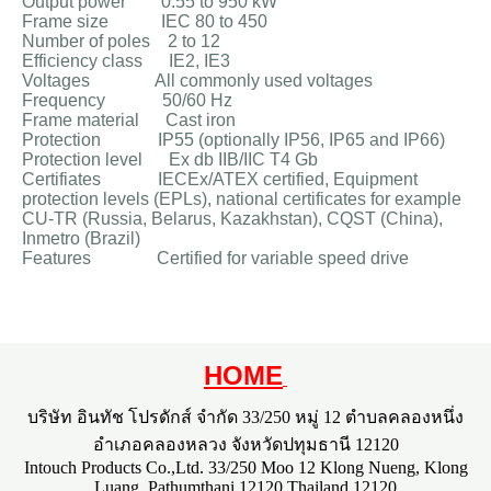
Output power 0.55 to 950 kW
Frame size IEC 80 to 450
Number of poles 2 to 12
Efficiency class IE2, IE3
Voltages All commonly used voltages
Frequency 50/60 Hz
Frame material Cast iron
Protection IP55 (optionally IP56, IP65 and IP66)
Protection level Ex db IIB/IIC T4 Gb
Certifiates IECEx/ATEX certified, Equipment
protection levels (EPLs), national certificates for example
CU-TR (Russia, Belarus, Kazakhstan), CQST (China),
Inmetro (Brazil)
Features Certified for variable speed drive
HOME
บริษัท อินทัช โปรดักส์ จำกัด 33/250 หมู่ 12 ตำบลคลองหนึ่ง
อำเภอคลองหลวง จังหวัดปทุมธานี 12120
Intouch Products Co.,Ltd. 33/250 Moo 12 Klong Nueng, Klong
Luang, Pathumthani 12120 Thailand 12120