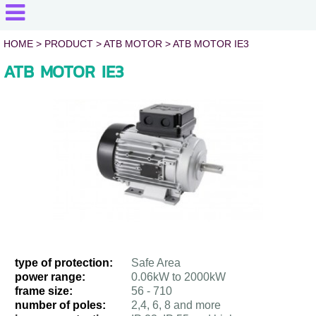
HOME
> PRODUCT >
ATB MOTOR
>
ATB MOTOR IE3
ATB MOTOR IE3
type of protection:
Safe Area
power range:
0.06kW to 2000kW
frame size:
56 - 710
number of poles:
2,4, 6, 8 and more